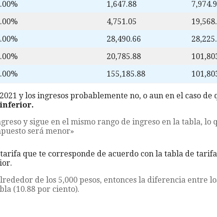
0.00%
1,647.88
7,974.
2.00%
4,751.05
19,568
4.00%
28,490.66
28,225
5.00%
20,785.88
101,80
5.00%
155,185.88
101,80
2021 y los ingresos probablemente no, o aun en el caso de
inferior.
greso y sigue en el mismo rango de ingreso en la tabla, lo 
impuesto será menor»
 tarifa que te corresponde de acuerdo con la tabla de tarif
ior.
lrededor de los 5,000 pesos, entonces la diferencia entre los
bla (10.88 por ciento).