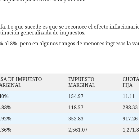
ifa. Lo que sucede es que se reconoce el efecto inflacionar
inución generalizada de impuestos.
1% al 8%, pero en algunos rangos de menores ingresos la va
ASA DE IMPUESTO
IMPUESTO
CUOT
ARGINAL
MARGINAL
FIJA
.40%
154.97
11.11
0.88%
118.57
288.33
7.92%
352.83
917.26
1.36%
2,561.07
1,271.