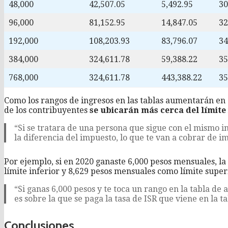
48,000
42,507.05
5,492.95
3
96,000
81,152.95
14,847.05
3
192,000
108,203.93
83,796.07
3
384,000
324,611.78
59,388.22
3
768,000
324,611.78
443,388.22
3
Como los rangos de ingresos en las tablas aumentarán en 
de los contribuyentes
se ubicarán más cerca del límite 
“Si se tratara de una persona que sigue con el mismo in
la diferencia del impuesto, lo que te van a cobrar de 
Por ejemplo, si en 2020 ganaste 6,000 pesos mensuales, la
límite inferior y 8,629 pesos mensuales como límite super
“Si ganas 6,000 pesos y te toca un rango en la tabla de a
es sobre la que se paga la tasa de ISR que viene en la ta
Conclusiones