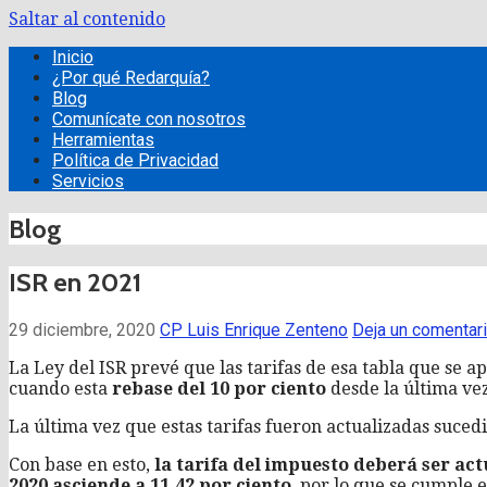
Saltar al contenido
Redarquía Empresarial
Contadores Públicos
Inicio
¿Por qué Redarquía?
Blog
Comunícate con nosotros
Herramientas
Política de Privacidad
Servicios
Blog
ISR en 2021
29 diciembre, 2020
CP Luis Enrique Zenteno
Deja un comentar
La Ley del ISR prevé que las tarifas de esa tabla que se a
cuando esta
rebase del 10 por ciento
desde la última vez
La última vez que estas tarifas fueron actualizadas suced
Con base en esto,
la tarifa del impuesto deberá ser ac
2020 asciende a 11.42 por ciento
, por lo que se cumple e