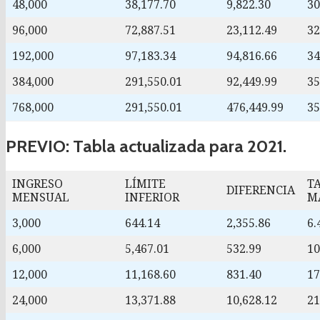
48,000
38,177.70
9,822.30
3
96,000
72,887.51
23,112.49
3
192,000
97,183.34
94,816.66
3
384,000
291,550.01
92,449.99
3
768,000
291,550.01
476,449.99
3
PREVIO: Tabla actualizada para 2021.
INGRESO
LÍMITE
T
DIFERENCIA
MENSUAL
INFERIOR
M
3,000
644.14
2,355.86
6
6,000
5,467.01
532.99
1
12,000
11,168.60
831.40
1
24,000
13,371.88
10,628.12
2