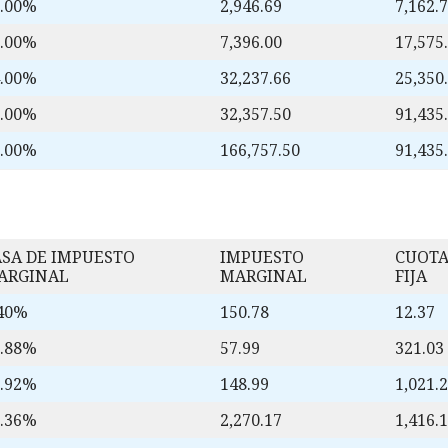
0.00%
2,946.69
7,162.
2.00%
7,396.00
17,575
4.00%
32,237.66
25,350
5.00%
32,357.50
91,435
5.00%
166,757.50
91,435
ASA DE IMPUESTO
IMPUESTO
CUOT
ARGINAL
MARGINAL
FIJA
.40%
150.78
12.37
0.88%
57.99
321.03
7.92%
148.99
1,021.
1.36%
2,270.17
1,416.