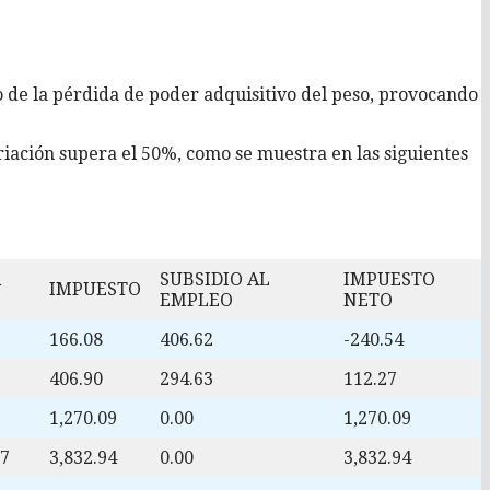
io de la pérdida de poder adquisitivo del peso, provocando
riación supera el 50%, como se muestra en las siguientes
A
SUBSIDIO AL
IMPUESTO
IMPUESTO
EMPLEO
NETO
166.08
406.62
-240.54
406.90
294.63
112.27
1,270.09
0.00
1,270.09
87
3,832.94
0.00
3,832.94