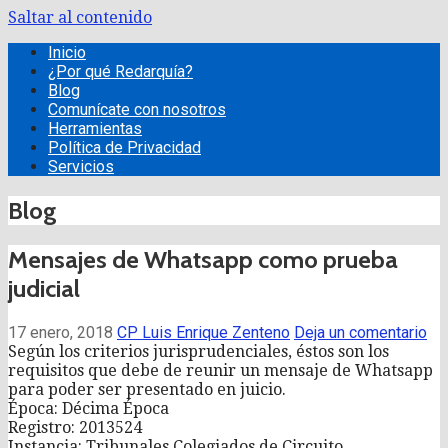
Saltar al contenido
Redarquía Empresarial
Contadores Públicos
Inicio
¿Por qué Redarquía?
Blog
Comunícate con nosotros
Herramientas
Política de Privacidad
Servicios
Blog
Mensajes de Whatsapp como prueba
judicial
17 enero, 2018
CP Luis Enrique Zenteno
Deja un comentario
Según los criterios jurisprudenciales, éstos son los
requisitos que debe de reunir un mensaje de Whatsapp
para poder ser presentado en juicio.
Época: Décima Época
Registro: 2013524
Instancia: Tribunales Colegiados de Circuito